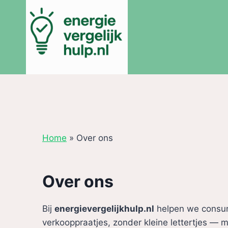
Doorgaan
naar
inhoud
Home
»
Over ons
Over ons
Bij
energievergelijkhulp.nl
helpen we consum
verkooppraatjes, zonder kleine lettertjes — ma