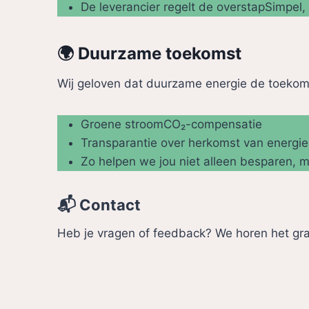
De leverancier regelt de overstapSimpel, 
🌍 Duurzame toekomst
Wij geloven dat duurzame energie de toekom
Groene stroomCO₂-compensatie
Transparantie over herkomst van energie
Zo helpen we jou niet alleen besparen, 
📬 Contact
Heb je vragen of feedback? We horen het g