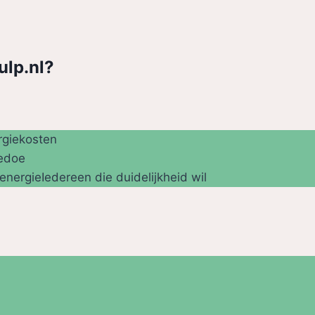
ulp.nl?
rgiekosten
gedoe
ergieIedereen die duidelijkheid wil