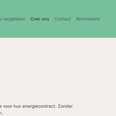
e vergelijken
Over ons
Contact
Kennisbank
 voor hun energiecontract. Zonder
n.