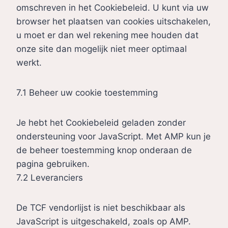
s
c
omschreven in het Cookiebeleid. U kunt via uw
e
r
t
e
browser het plaatsen van cookies uitschakelen,
-
v
e
m
u moet er dan wel rekening mee houden dat
a
i
s
i
onze site dan mogelijk niet meer optimaal
n
c
p
c
werkt.
a
e
e
r
l
d
e
o
7.1 Beheer uw cookie toestemming
y
i
d
s
t
v
o
i
e
Je hebt het Cookiebeleid geladen zonder
f
c
r
ondersteuning voor JavaScript. Met AMP kun je
t
s
s
de beheer toestemming knop onderaan de
-
e
pagina gebruiken.
a
n
7.2 Leveranciers
d
s
De TCF vendorlijst is niet beschikbaar als
JavaScript is uitgeschakeld, zoals op AMP.