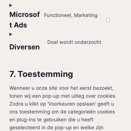
e
r
o
o
n
v
n
Microsof
Functioneel, Marketing
s
t
i
s
e
C
t Ads
t
c
e
r
o
o
e
n
v
n
Doel wordt onderzocht
s
c
t
Diversen
i
s
e
C
o
t
c
e
r
o
m
o
e
n
v
n
p
s
w
t
7. Toestemming
i
s
l
e
o
t
c
e
i
r
r
o
Wanneer u onze site voor het eerst bezoekt,
e
n
a
v
d
s
tonen wij een pop-up met uitleg over cookies.
g
t
n
i
p
e
Zodra u klikt op ‘Voorkeuren opslaan’ geeft u
o
t
z
c
r
r
ons toestemming om de categorieën cookies
o
o
e
e
v
en plug-ins te gebruiken die u heeft
g
s
l
s
i
geselecteerd in de pop-up en welke zijn
l
e
i