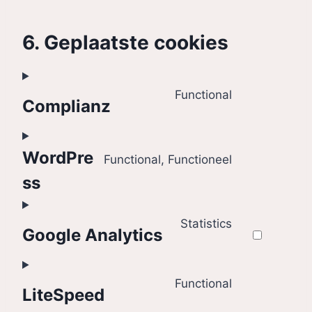
6. Geplaatste cookies
Functional
Complianz
C
o
n
WordPre
Functional, Functioneel
s
C
ss
e
o
n
n
Statistics
t
Google Analytics
s
C
t
e
o
o
n
n
Functional
s
LiteSpeed
t
s
e
C
t