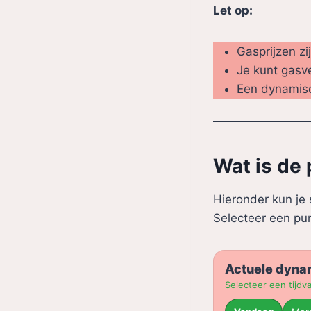
Let op:
Gasprijzen z
Je kunt gasv
Een dynamisch
Wat is de
Hieronder kun je
Selecteer een pun
Actuele dyna
Selecteer een tijdva