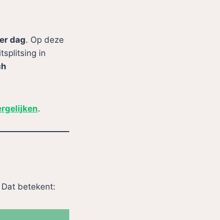
er dag
. Op deze
itsplitsing in
ch
ergelijken
.
. Dat betekent: