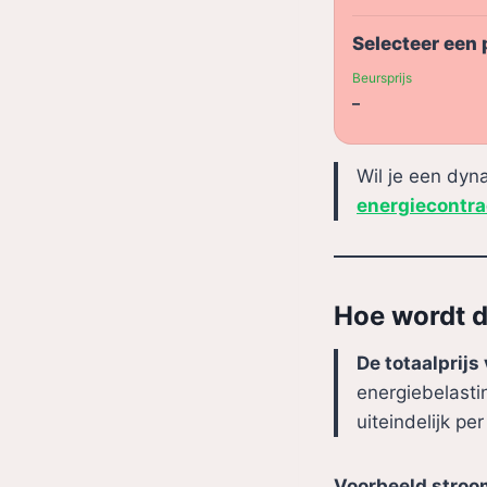
Selecteer een 
Beursprijs
–
Wil je een dyn
energiecontra
Hoe wordt d
De totaalprijs
energiebelasti
uiteindelijk pe
Voorbeeld stroo