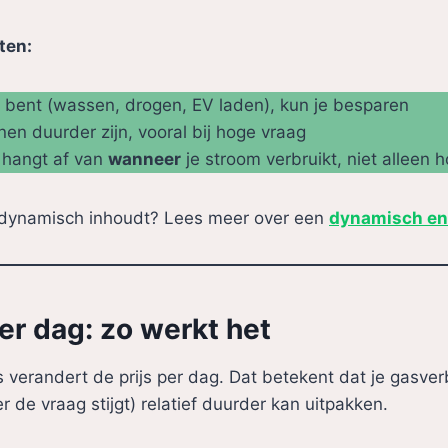
ten:
el bent (wassen, drogen, EV laden), kun je besparen
en duurder zijn, vooral bij hoge vraag
 hangt af van
wanneer
je stroom verbruikt, niet alleen 
 dynamisch inhoudt? Lees meer over een
dynamisch en
er dag: zo werkt het
 verandert de prijs per dag. Dat betekent dat je gasver
 de vraag stijgt) relatief duurder kan uitpakken.