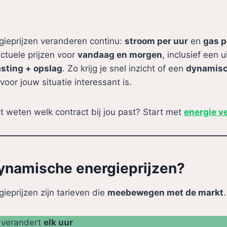
ieprijzen veranderen continu:
stroom per uur
en
gas p
actuele prijzen voor
vandaag en morgen
, inclusief een u
asting + opslag
. Zo krijg je snel inzicht of een
dynamis
voor jouw situatie interessant is.
ect weten welk contract bij jou past? Start met
energie v
dynamische energieprijzen?
eprijzen zijn tarieven die
meebewegen met de markt
: verandert
elk uur