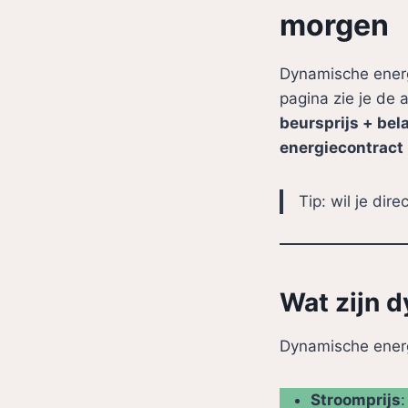
morgen
Dynamische energ
pagina zie je de 
beursprijs + bel
energiecontract
Tip: wil je dir
Wat zijn 
Dynamische energi
Stroomprijs