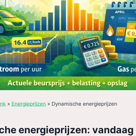
ank
»
Energieprijzen
»
Dynamische energieprijzen
he energieprijzen: vandaag