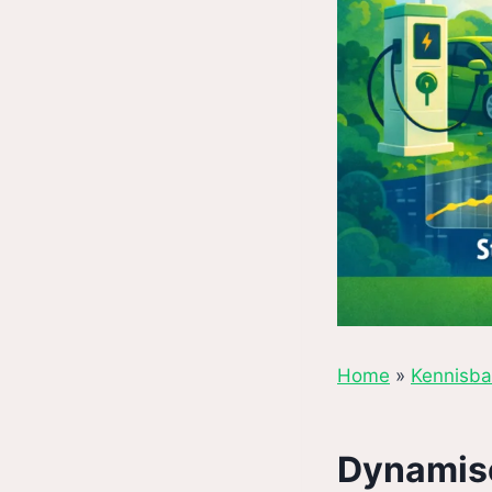
Home
»
Kennisb
Dynamisc