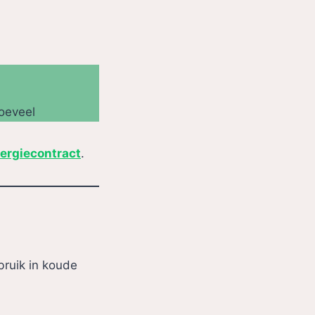
hoeveel
ergiecontract
.
bruik in koude