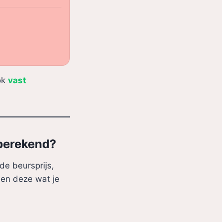
ok
vast
 berekend?
de beursprijs,
len deze wat je