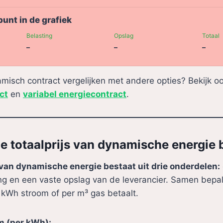
punt in de grafiek
Belasting
Opslag
Totaal
–
–
–
amisch contract vergelijken met andere opties? Bekijk o
ct
en
variabel energiecontract
.
e totaalprijs van dynamische energie
 van dynamische energie bestaat uit drie onderdelen:
ng en een vaste opslag van de leverancier. Samen bepa
r kWh stroom of per m³ gas betaalt.
m (per kWh):