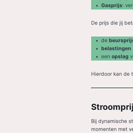
Gasprijs
: ve
De prijs die jij b
de
beursprij
belastingen
een
opslag
v
Hierdoor kan de to
Stroomprij
Bij dynamische st
momenten met vee