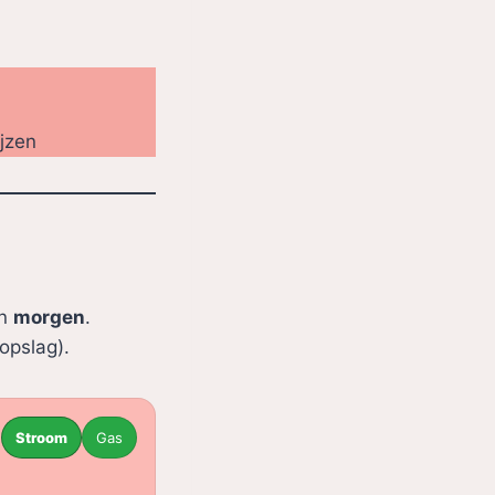
ijzen
n
morgen
.
 opslag).
Stroom
Gas