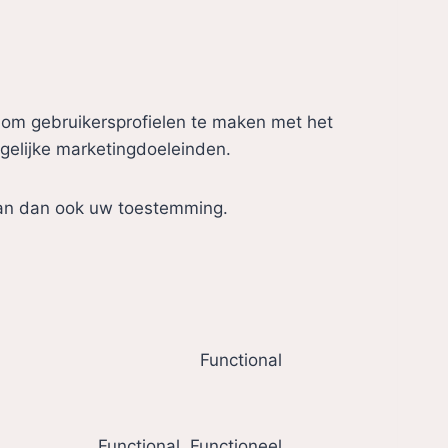
t om gebruikersprofielen te maken met het
tgelijke marketingdoeleinden.
van dan ook uw toestemming.
Functional
C
o
n
Functional, Functioneel