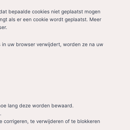
f
r
c
t
dat bepaalde cookies niet geplaatst mogen
s
s
-
ngt als er een cookie wordt geplaatst. Meer
e
a
ser.
n
d
s
ies in uw browser verwijdert, worden ze na uw
 hoe lang deze worden bewaard.
.
e corrigeren, te verwijderen of te blokkeren